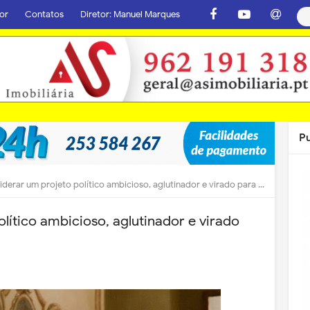
or
Contatos
Diretor: Manuel Marques
P
derar um projeto político ambicioso, aglutinador e virado para o futuro
lítico ambicioso, aglutinador e virado