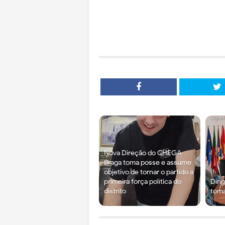
Nova Direção do CHEGA
Braga toma posse e assume
objetivo de tornar o partido a
primeira força política do
Diri
distrito
tom