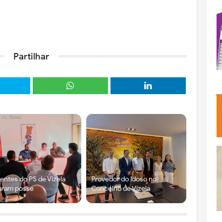
Partilhar
gentes do PS de Vizela
Provedor do Idoso no
aram posse
Concelho de Vizela