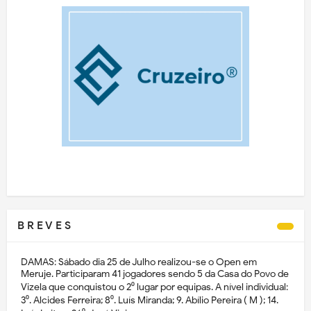
B R E V E S
DAMAS: Sábado dia 25 de Julho realizou-se o Open em
Meruje. Participaram 41 jogadores sendo 5 da Casa do Povo de
Vizela que conquistou o 2⁰ lugar por equipas. A nível individual:
3⁰. Alcides Ferreira; 8⁰. Luís Miranda; 9. Abílio Pereira ( M ); 14.