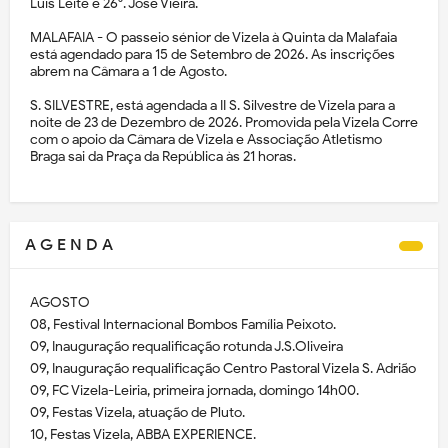
Luís Leite e 26⁰. José Vieira.
MALAFAIA - O passeio sénior de Vizela à Quinta da Malafaia
está agendado para 15 de Setembro de 2026. As inscrições
abrem na Câmara a 1 de Agosto.
S. SILVESTRE, está agendada a II S. Silvestre de Vizela para a
noite de 23 de Dezembro de 2026. Promovida pela Vizela Corre
com o apoio da Câmara de Vizela e Associação Atletismo
Braga sai da Praça da República às 21 horas.
A G E N D A
AGOSTO
08, Festival Internacional Bombos Família Peixoto.
09, Inauguração requalificação rotunda J.S.Oliveira
09, Inauguração requalificação Centro Pastoral Vizela S. Adrião
09, FC Vizela-Leiria, primeira jornada, domingo 14h00.
09, Festas Vizela, atuação de Pluto.
10, Festas Vizela, ABBA EXPERIENCE.