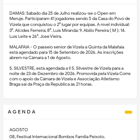
DAMAS: Sábado dia 25 de Julho realizou-se o Open em
Meruje. Participaram 41 jogadores sendo 5 da Casa do Povo de
Vizela que conquistou o 2⁰ lugar por equipas. A nível individual:
3⁰. Alcides Ferreira; 8⁰. Luís Miranda; 9. Abílio Pereira ( M ); 14.
Luís Leite e 26⁰. José Vieira.
MALAFAIA - O passeio sénior de Vizela à Quinta da Malafaia
está agendado para 15 de Setembro de 2026. As inscrições
abrem na Câmara a 1 de Agosto.
S. SILVESTRE, está agendada a II S. Silvestre de Vizela para a
noite de 23 de Dezembro de 2026. Promovida pela Vizela Corre
com o apoio da Câmara de Vizela e Associação Atletismo
Braga sai da Praça da República às 21 horas.
A G E N D A
AGOSTO
08, Festival Internacional Bombos Família Peixoto.