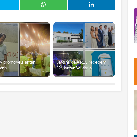
V promoveu jantar
Jardins da AIREV recebem
dário
22⁰ Jantar Solidário