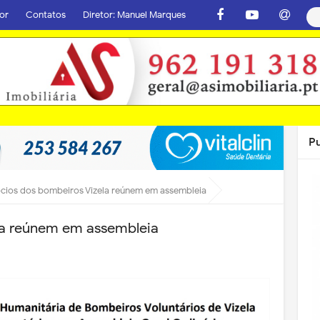
or
Contatos
Diretor: Manuel Marques
P
cios dos bombeiros Vizela reúnem em assembleia
la reúnem em assembleia