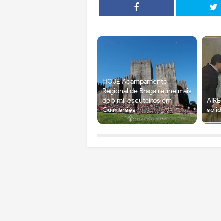
HOJE Acampamento
Regional de Braga reúne mais
de 5 mil escuteiros em
AIRE
Guimarães
soli