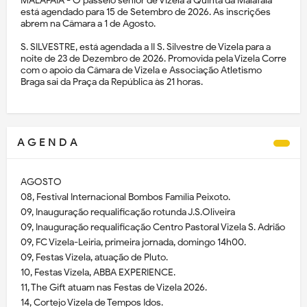
MALAFAIA - O passeio sénior de Vizela à Quinta da Malafaia
está agendado para 15 de Setembro de 2026. As inscrições
abrem na Câmara a 1 de Agosto.
S. SILVESTRE, está agendada a II S. Silvestre de Vizela para a
noite de 23 de Dezembro de 2026. Promovida pela Vizela Corre
com o apoio da Câmara de Vizela e Associação Atletismo
Braga sai da Praça da República às 21 horas.
A G E N D A
AGOSTO
08, Festival Internacional Bombos Família Peixoto.
09, Inauguração requalificação rotunda J.S.Oliveira
09, Inauguração requalificação Centro Pastoral Vizela S. Adrião
09, FC Vizela-Leiria, primeira jornada, domingo 14h00.
09, Festas Vizela, atuação de Pluto.
10, Festas Vizela, ABBA EXPERIENCE.
11, The Gift atuam nas Festas de Vizela 2026.
14, Cortejo Vizela de Tempos Idos.