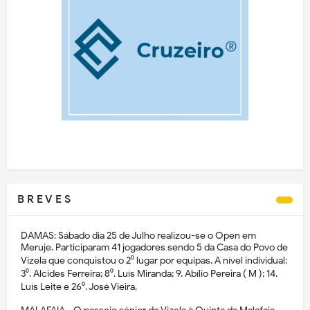
B R E V E S
DAMAS: Sábado dia 25 de Julho realizou-se o Open em
Meruje. Participaram 41 jogadores sendo 5 da Casa do Povo de
Vizela que conquistou o 2⁰ lugar por equipas. A nível individual:
3⁰. Alcides Ferreira; 8⁰. Luís Miranda; 9. Abílio Pereira ( M ); 14.
Luís Leite e 26⁰. José Vieira.