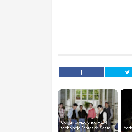
Conjunto vizelense MLJ4
fecha hoje Festas de Santa
Adri