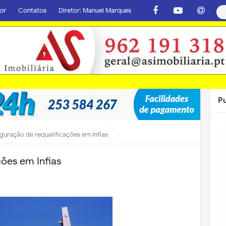
or
Contatos
Diretor: Manuel Marques
P
guração de requalificações em Infias
ções em Infias