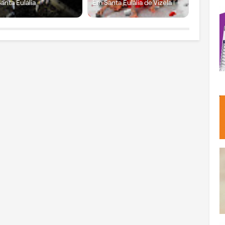
anta Eulália
Em Santa Eulália de Vizela