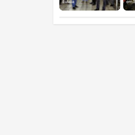
Eulália
em S