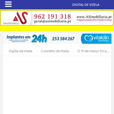
DIGITAL DE VIZELA
Digital de Vizela
Concelho de Vizela
O 19 de março foi alto e chegou ao céu