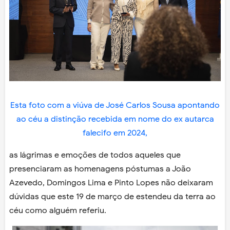
Esta foto com a viúva de José Carlos Sousa apontando
ao céu a distinção recebida em nome do ex autarca
falecifo em 2024,
as lágrimas e emoções de todos aqueles que
presenciaram as homenagens póstumas a João
Azevedo, Domingos Lima e Pinto Lopes não deixaram
dúvidas que este 19 de março de estendeu da terra ao
céu como alguém referiu.