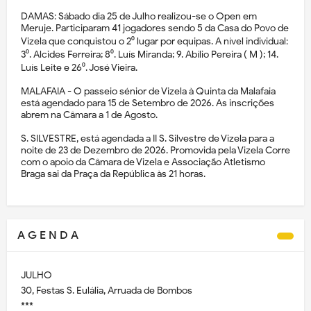
DAMAS: Sábado dia 25 de Julho realizou-se o Open em
Meruje. Participaram 41 jogadores sendo 5 da Casa do Povo de
Vizela que conquistou o 2⁰ lugar por equipas. A nível individual:
3⁰. Alcides Ferreira; 8⁰. Luís Miranda; 9. Abílio Pereira ( M ); 14.
Luís Leite e 26⁰. José Vieira.
MALAFAIA - O passeio sénior de Vizela à Quinta da Malafaia
está agendado para 15 de Setembro de 2026. As inscrições
abrem na Câmara a 1 de Agosto.
S. SILVESTRE, está agendada a II S. Silvestre de Vizela para a
noite de 23 de Dezembro de 2026. Promovida pela Vizela Corre
com o apoio da Câmara de Vizela e Associação Atletismo
Braga sai da Praça da República às 21 horas.
A G E N D A
JULHO
30, Festas S. Eulália, Arruada de Bombos
***