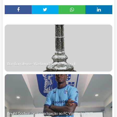
Bombarralense-Vizela na Taça de Portugal
Bright Godwin prolonga ligação ao FC Vizela até 2028