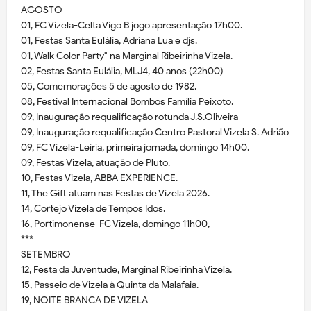
AGOSTO
01, FC Vizela-Celta Vigo B jogo apresentação 17h00.
01, Festas Santa Eulália, Adriana Lua e djs.
01, Walk Color Party" na Marginal Ribeirinha Vizela.
02, Festas Santa Eulália, MLJ4, 40 anos (22h00)
05, Comemorações 5 de agosto de 1982.
08, Festival Internacional Bombos Família Peixoto.
09, Inauguração requalificação rotunda J.S.Oliveira
09, Inauguração requalificação Centro Pastoral Vizela S. Adrião
09, FC Vizela-Leiria, primeira jornada, domingo 14h00.
09, Festas Vizela, atuação de Pluto.
10, Festas Vizela, ABBA EXPERIENCE.
11, The Gift atuam nas Festas de Vizela 2026.
14, Cortejo Vizela de Tempos Idos.
16, Portimonense-FC Vizela, domingo 11h00,
***
SETEMBRO
12, Festa da Juventude, Marginal Ribeirinha Vizela.
15, Passeio de Vizela à Quinta da Malafaia.
19, NOITE BRANCA DE VIZELA