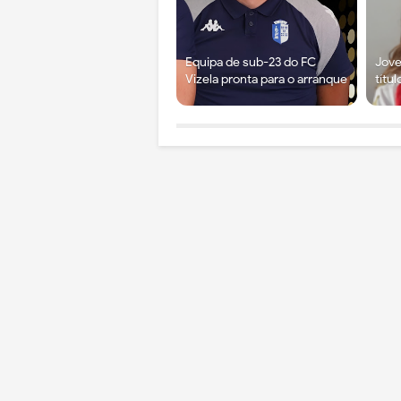
Equipa de sub-23 do FC
Jove
Vizela pronta para o arranque
títu