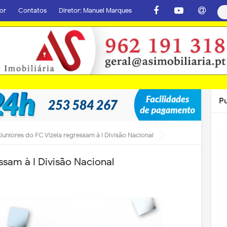
or
Contatos
Diretor: Manuel Marques
P
Juniores do FC Vizela regressam à I Divisão Nacional
ssam à I Divisão Nacional