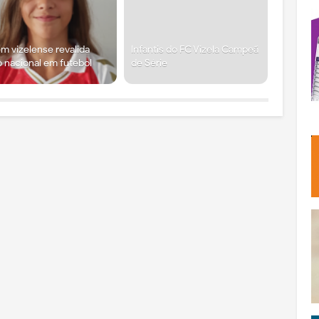
m vizelense revalida
Infantis do FC Vizela Campeã
lo nacional em futebol
de Série