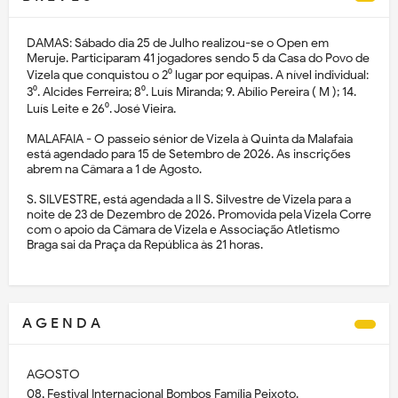
DAMAS: Sábado dia 25 de Julho realizou-se o Open em
Meruje. Participaram 41 jogadores sendo 5 da Casa do Povo de
Vizela que conquistou o 2⁰ lugar por equipas. A nível individual:
3⁰. Alcides Ferreira; 8⁰. Luís Miranda; 9. Abílio Pereira ( M ); 14.
Luís Leite e 26⁰. José Vieira.
MALAFAIA - O passeio sénior de Vizela à Quinta da Malafaia
está agendado para 15 de Setembro de 2026. As inscrições
abrem na Câmara a 1 de Agosto.
S. SILVESTRE, está agendada a II S. Silvestre de Vizela para a
noite de 23 de Dezembro de 2026. Promovida pela Vizela Corre
com o apoio da Câmara de Vizela e Associação Atletismo
Braga sai da Praça da República às 21 horas.
A G E N D A
AGOSTO
08, Festival Internacional Bombos Família Peixoto.