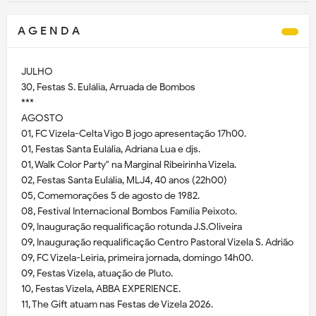
A G E N D A
JULHO
30, Festas S. Eulália, Arruada de Bombos
***
AGOSTO
01, FC Vizela-Celta Vigo B jogo apresentação 17h00.
01, Festas Santa Eulália, Adriana Lua e djs.
01, Walk Color Party" na Marginal Ribeirinha Vizela.
02, Festas Santa Eulália, MLJ4, 40 anos (22h00)
05, Comemorações 5 de agosto de 1982.
08, Festival Internacional Bombos Família Peixoto.
09, Inauguração requalificação rotunda J.S.Oliveira
09, Inauguração requalificação Centro Pastoral Vizela S. Adrião
09, FC Vizela-Leiria, primeira jornada, domingo 14h00.
09, Festas Vizela, atuação de Pluto.
10, Festas Vizela, ABBA EXPERIENCE.
11, The Gift atuam nas Festas de Vizela 2026.