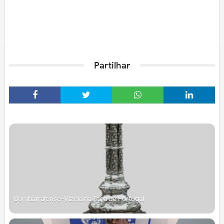
Partilhar
Bombarralense-Vizela na Taça de Portugal