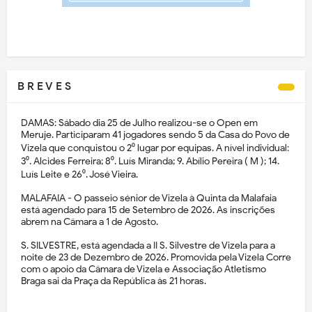
B R E V E S
DAMAS: Sábado dia 25 de Julho realizou-se o Open em
Meruje. Participaram 41 jogadores sendo 5 da Casa do Povo de
Vizela que conquistou o 2⁰ lugar por equipas. A nível individual:
3⁰. Alcides Ferreira; 8⁰. Luís Miranda; 9. Abílio Pereira ( M ); 14.
Luís Leite e 26⁰. José Vieira.
MALAFAIA - O passeio sénior de Vizela à Quinta da Malafaia
está agendado para 15 de Setembro de 2026. As inscrições
abrem na Câmara a 1 de Agosto.
S. SILVESTRE, está agendada a II S. Silvestre de Vizela para a
noite de 23 de Dezembro de 2026. Promovida pela Vizela Corre
com o apoio da Câmara de Vizela e Associação Atletismo
Braga sai da Praça da República às 21 horas.