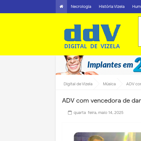
Necrologia
História Vizela
Hum
Digital de Vizela
Música
ADV com
ADV com vencedora de danç
quarta-feira, maio 14, 2025