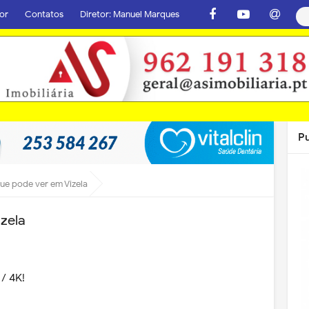
or
Contatos
Diretor: Manuel Marques
P
ue pode ver em Vizela
zela
 / 4K!