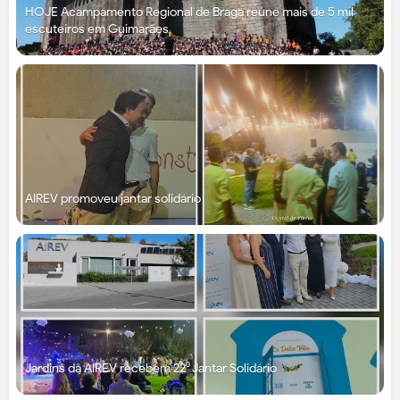
HOJE Acampamento Regional de Braga reúne mais de 5 mil
escuteiros em Guimarães
AIREV promoveu jantar solidário
Jardins da AIREV recebem 22⁰ Jantar Solidário