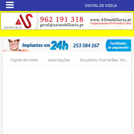
DIGITAL DE VIZELA
Digital de Vizela
Associações
Escutismo Guimarães-Vizela celebrou 101 anos