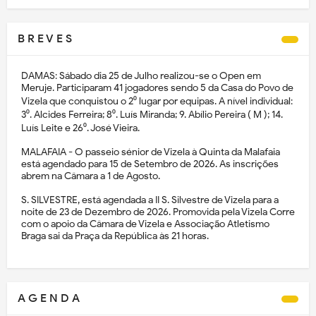
B R E V E S
DAMAS: Sábado dia 25 de Julho realizou-se o Open em
Meruje. Participaram 41 jogadores sendo 5 da Casa do Povo de
Vizela que conquistou o 2⁰ lugar por equipas. A nível individual:
3⁰. Alcides Ferreira; 8⁰. Luís Miranda; 9. Abílio Pereira ( M ); 14.
Luís Leite e 26⁰. José Vieira.
MALAFAIA - O passeio sénior de Vizela à Quinta da Malafaia
está agendado para 15 de Setembro de 2026. As inscrições
abrem na Câmara a 1 de Agosto.
S. SILVESTRE, está agendada a II S. Silvestre de Vizela para a
noite de 23 de Dezembro de 2026. Promovida pela Vizela Corre
com o apoio da Câmara de Vizela e Associação Atletismo
Braga sai da Praça da República às 21 horas.
A G E N D A