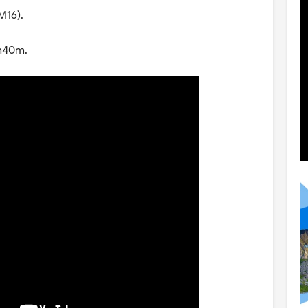
M16).
1h40m.