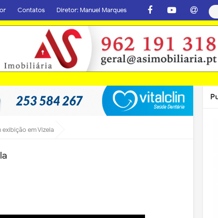
or
Contatos
Diretor: Manuel Marques
P
 exibição em Vizela
la