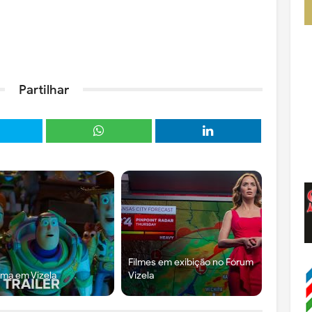
Partilhar
Filmes em exibição no Fórum
ma em Vizela
Vizela