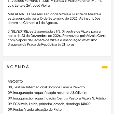
3⁰. Alcides Ferreira; 8⁰. Luís Miranda; 9. Abílio Pereira ( M ); 14.
Luís Leite e 26⁰. José Vieira.
MALAFAIA - O passeio sénior de Vizela à Quinta da Malafaia
está agendado para 15 de Setembro de 2026. As inscrições
abrem na Câmara a 1 de Agosto.
S. SILVESTRE, está agendada a II S. Silvestre de Vizela para a
noite de 23 de Dezembro de 2026. Promovida pela Vizela Corre
com o apoio da Câmara de Vizela e Associação Atletismo
Braga sai da Praça da República às 21 horas.
A G E N D A
AGOSTO
08, Festival Internacional Bombos Família Peixoto.
09, Inauguração requalificação rotunda J.S.Oliveira
09, Inauguração requalificação Centro Pastoral Vizela S. Adrião
09, FC Vizela-Leiria, primeira jornada, domingo 14h00.
09, Festas Vizela, atuação de Pluto.