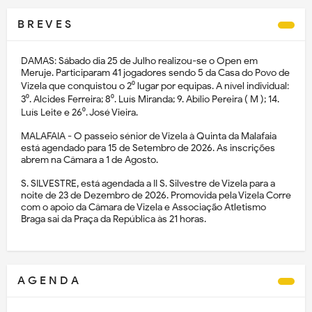
B R E V E S
DAMAS: Sábado dia 25 de Julho realizou-se o Open em
Meruje. Participaram 41 jogadores sendo 5 da Casa do Povo de
Vizela que conquistou o 2⁰ lugar por equipas. A nível individual:
3⁰. Alcides Ferreira; 8⁰. Luís Miranda; 9. Abílio Pereira ( M ); 14.
Luís Leite e 26⁰. José Vieira.
MALAFAIA - O passeio sénior de Vizela à Quinta da Malafaia
está agendado para 15 de Setembro de 2026. As inscrições
abrem na Câmara a 1 de Agosto.
S. SILVESTRE, está agendada a II S. Silvestre de Vizela para a
noite de 23 de Dezembro de 2026. Promovida pela Vizela Corre
com o apoio da Câmara de Vizela e Associação Atletismo
Braga sai da Praça da República às 21 horas.
A G E N D A