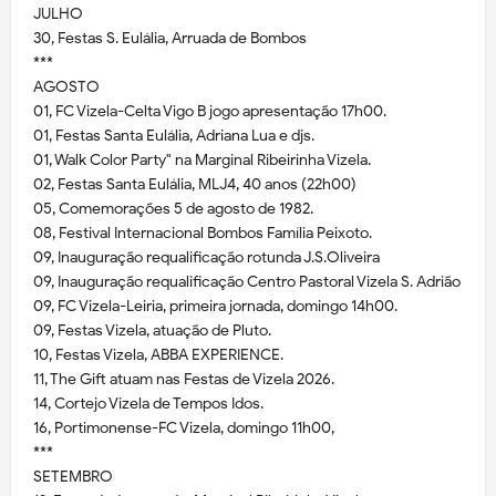
JULHO
30, Festas S. Eulália, Arruada de Bombos
***
AGOSTO
01, FC Vizela-Celta Vigo B jogo apresentação 17h00.
01, Festas Santa Eulália, Adriana Lua e djs.
01, Walk Color Party" na Marginal Ribeirinha Vizela.
02, Festas Santa Eulália, MLJ4, 40 anos (22h00)
05, Comemorações 5 de agosto de 1982.
08, Festival Internacional Bombos Família Peixoto.
09, Inauguração requalificação rotunda J.S.Oliveira
09, Inauguração requalificação Centro Pastoral Vizela S. Adrião
09, FC Vizela-Leiria, primeira jornada, domingo 14h00.
09, Festas Vizela, atuação de Pluto.
10, Festas Vizela, ABBA EXPERIENCE.
11, The Gift atuam nas Festas de Vizela 2026.
14, Cortejo Vizela de Tempos Idos.
16, Portimonense-FC Vizela, domingo 11h00,
***
SETEMBRO