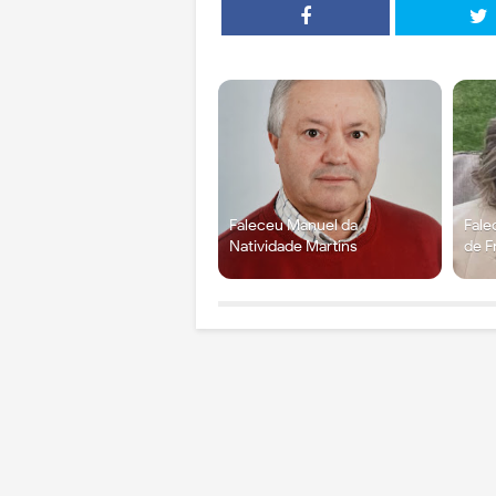
Faleceu Manuel da
Fale
Natividade Martins
de F