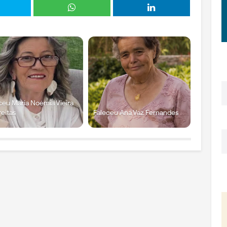
ceu Maria Noémia Vieira
reitas
Faleceu Ana Vaz Fernandes