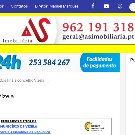
or
Contatos
Diretor: Manuel Marques
P
dos finais concelho Vizela
Vizela