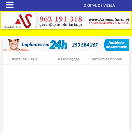
DIGITAL DE VIZELA
Digital de Vizela
.
Associações
Filarmónica homenageia José Carlos e Guilherme Vieira