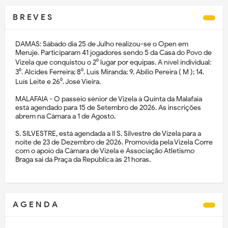
B R E V E S
DAMAS: Sábado dia 25 de Julho realizou-se o Open em
Meruje. Participaram 41 jogadores sendo 5 da Casa do Povo de
Vizela que conquistou o 2⁰ lugar por equipas. A nível individual:
3⁰. Alcides Ferreira; 8⁰. Luís Miranda; 9. Abílio Pereira ( M ); 14.
Luís Leite e 26⁰. José Vieira.
MALAFAIA - O passeio sénior de Vizela à Quinta da Malafaia
está agendado para 15 de Setembro de 2026. As inscrições
abrem na Câmara a 1 de Agosto.
S. SILVESTRE, está agendada a II S. Silvestre de Vizela para a
noite de 23 de Dezembro de 2026. Promovida pela Vizela Corre
com o apoio da Câmara de Vizela e Associação Atletismo
Braga sai da Praça da República às 21 horas.
A G E N D A