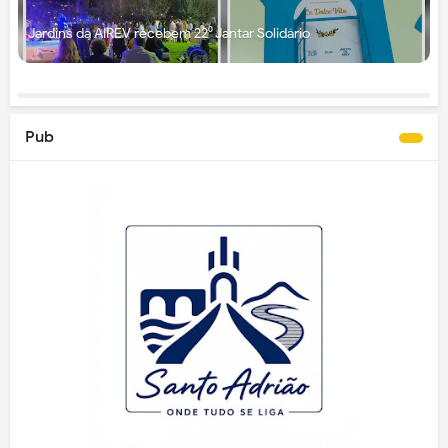
Jardins da AIREV recebem 22⁰ Jantar Solidário
Pub