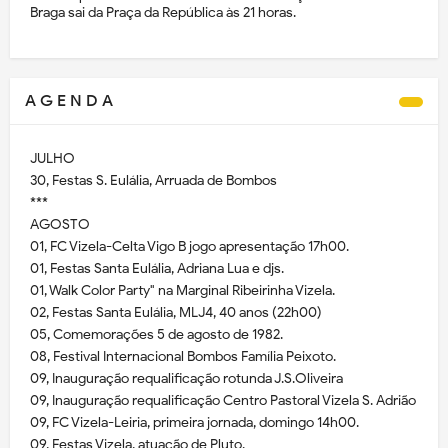
Braga sai da Praça da República às 21 horas.
A G E N D A
JULHO
30, Festas S. Eulália, Arruada de Bombos
***
AGOSTO
01, FC Vizela-Celta Vigo B jogo apresentação 17h00.
01, Festas Santa Eulália, Adriana Lua e djs.
01, Walk Color Party" na Marginal Ribeirinha Vizela.
02, Festas Santa Eulália, MLJ4, 40 anos (22h00)
05, Comemorações 5 de agosto de 1982.
08, Festival Internacional Bombos Família Peixoto.
09, Inauguração requalificação rotunda J.S.Oliveira
09, Inauguração requalificação Centro Pastoral Vizela S. Adrião
09, FC Vizela-Leiria, primeira jornada, domingo 14h00.
09, Festas Vizela, atuação de Pluto.