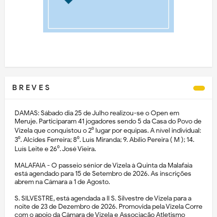
B R E V E S
DAMAS: Sábado dia 25 de Julho realizou-se o Open em
Meruje. Participaram 41 jogadores sendo 5 da Casa do Povo de
Vizela que conquistou o 2⁰ lugar por equipas. A nível individual:
3⁰. Alcides Ferreira; 8⁰. Luís Miranda; 9. Abílio Pereira ( M ); 14.
Luís Leite e 26⁰. José Vieira.
MALAFAIA - O passeio sénior de Vizela à Quinta da Malafaia
está agendado para 15 de Setembro de 2026. As inscrições
abrem na Câmara a 1 de Agosto.
S. SILVESTRE, está agendada a II S. Silvestre de Vizela para a
noite de 23 de Dezembro de 2026. Promovida pela Vizela Corre
com o apoio da Câmara de Vizela e Associação Atletismo