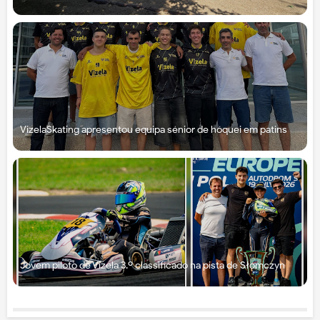
VizelaSkating apresentou equipa sénior de hóquei em patins
Jovem piloto de Vizela 3.º classificado na pista de Słomczyn