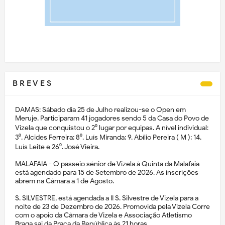
B R E V E S
DAMAS: Sábado dia 25 de Julho realizou-se o Open em
Meruje. Participaram 41 jogadores sendo 5 da Casa do Povo de
Vizela que conquistou o 2⁰ lugar por equipas. A nível individual:
3⁰. Alcides Ferreira; 8⁰. Luís Miranda; 9. Abílio Pereira ( M ); 14.
Luís Leite e 26⁰. José Vieira.
MALAFAIA - O passeio sénior de Vizela à Quinta da Malafaia
está agendado para 15 de Setembro de 2026. As inscrições
abrem na Câmara a 1 de Agosto.
S. SILVESTRE, está agendada a II S. Silvestre de Vizela para a
noite de 23 de Dezembro de 2026. Promovida pela Vizela Corre
com o apoio da Câmara de Vizela e Associação Atletismo
Braga sai da Praça da República às 21 horas.