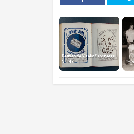
Retrato de Vizela: Sabonetes
Vizela
Retr