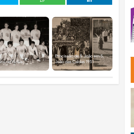
Procissão de S. João em S.
ato de Vizela
João das Caldas 1951