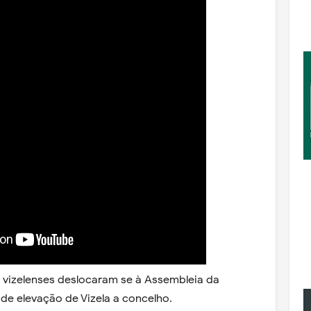
e vizelenses deslocaram se à Assembleia da
 de elevação de Vizela a concelho.