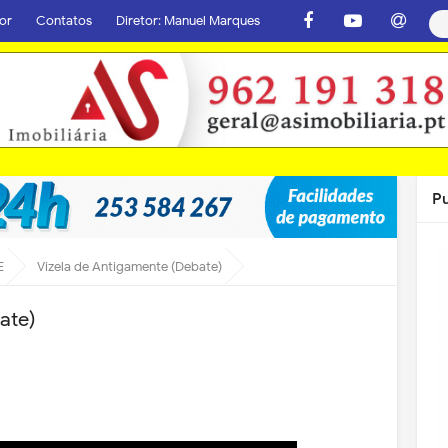
or
Contatos
Diretor: Manuel Marques
P
E
Vizela de Antigamente (Debate)
ate)