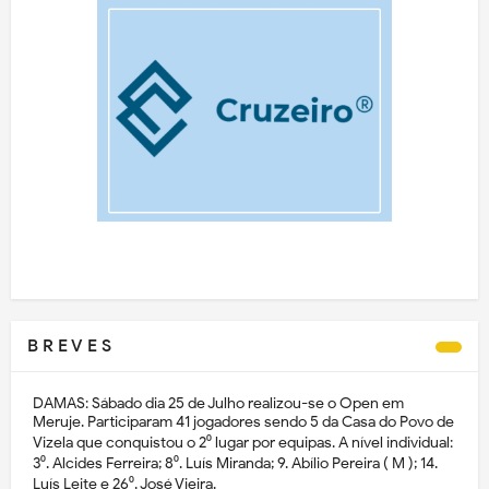
B R E V E S
DAMAS: Sábado dia 25 de Julho realizou-se o Open em
Meruje. Participaram 41 jogadores sendo 5 da Casa do Povo de
Vizela que conquistou o 2⁰ lugar por equipas. A nível individual:
3⁰. Alcides Ferreira; 8⁰. Luís Miranda; 9. Abílio Pereira ( M ); 14.
Luís Leite e 26⁰. José Vieira.