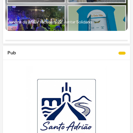
Jardins da AIREV recebem 22⁰ Jantar Solidário
Pub