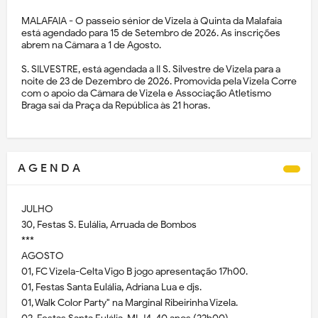
MALAFAIA - O passeio sénior de Vizela à Quinta da Malafaia
está agendado para 15 de Setembro de 2026. As inscrições
abrem na Câmara a 1 de Agosto.
S. SILVESTRE, está agendada a II S. Silvestre de Vizela para a
noite de 23 de Dezembro de 2026. Promovida pela Vizela Corre
com o apoio da Câmara de Vizela e Associação Atletismo
Braga sai da Praça da República às 21 horas.
A G E N D A
JULHO
30, Festas S. Eulália, Arruada de Bombos
***
AGOSTO
01, FC Vizela-Celta Vigo B jogo apresentação 17h00.
01, Festas Santa Eulália, Adriana Lua e djs.
01, Walk Color Party" na Marginal Ribeirinha Vizela.