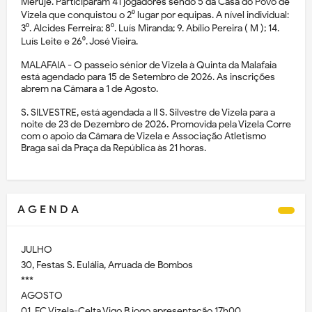
Meruje. Participaram 41 jogadores sendo 5 da Casa do Povo de
Vizela que conquistou o 2⁰ lugar por equipas. A nível individual:
3⁰. Alcides Ferreira; 8⁰. Luís Miranda; 9. Abílio Pereira ( M ); 14.
Luís Leite e 26⁰. José Vieira.
MALAFAIA - O passeio sénior de Vizela à Quinta da Malafaia
está agendado para 15 de Setembro de 2026. As inscrições
abrem na Câmara a 1 de Agosto.
S. SILVESTRE, está agendada a II S. Silvestre de Vizela para a
noite de 23 de Dezembro de 2026. Promovida pela Vizela Corre
com o apoio da Câmara de Vizela e Associação Atletismo
Braga sai da Praça da República às 21 horas.
A G E N D A
JULHO
30, Festas S. Eulália, Arruada de Bombos
***
AGOSTO
01, FC Vizela-Celta Vigo B jogo apresentação 17h00.