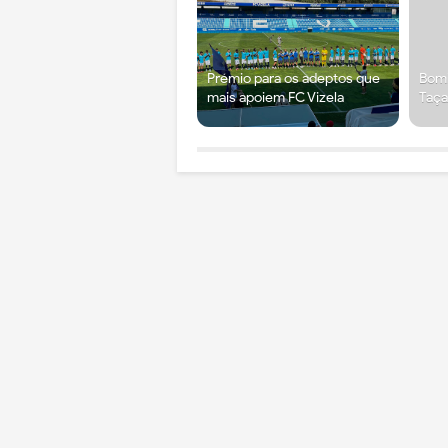
Prémio para os adeptos que
Bomb
mais apoiem FC Vizela
Taça