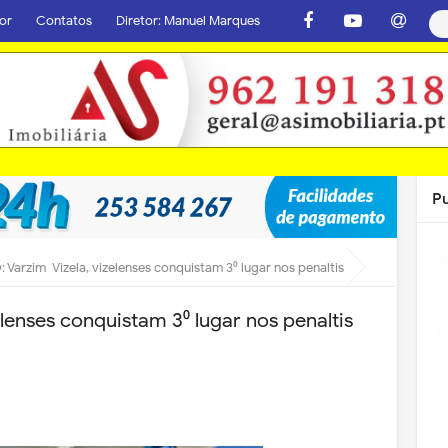
or
Contatos
Diretor: Manuel Marques
P
 Varzim-Vizela, vizelenses conquistam 3⁰ lugar nos penaltis
lenses conquistam 3⁰ lugar nos penaltis