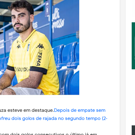
uza esteve em destaque.
Depois de empate sem
sofreu dois golos de rajada no segundo tempo (2‐
 com dois golos consecutivos o último já em