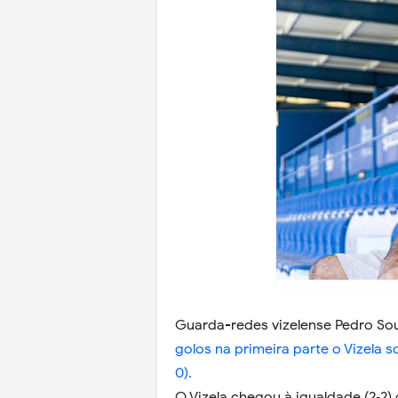
Guarda-redes vizelense Pedro So
golos na primeira parte o Vizela 
0).
O Vizela chegou à igualdade (2‐2)