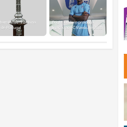
arralense-Vizela na
Bright Godwin prolonga
 de Portugal
ligação ao FC Vizela até 2028