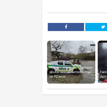
Homem detido em Vizela por
abusar sexualmente da mãe
Fábr
de 92 anos
pelo