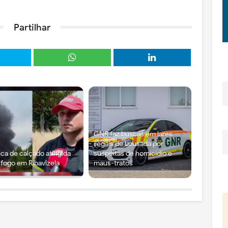
Partilhar
GNR faz buscas em lares
ilegais de Lousada por
ica de calçado atingida
suspeitas de homicídio e
 fogo em Ribavizela
maus-tratos