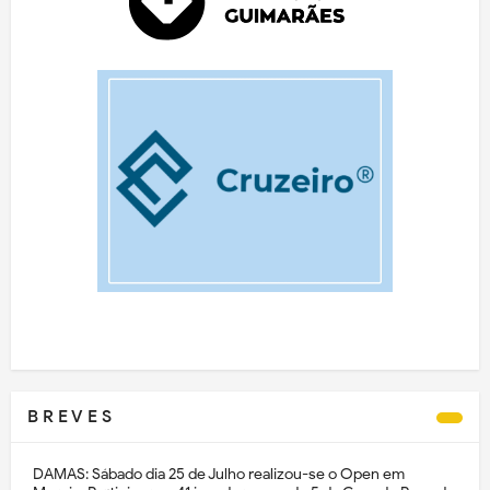
B R E V E S
DAMAS: Sábado dia 25 de Julho realizou-se o Open em