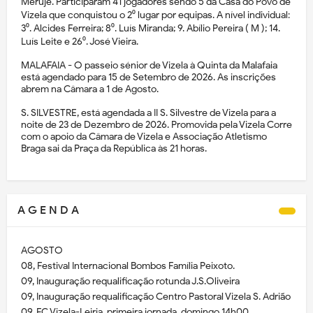
Meruje. Participaram 41 jogadores sendo 5 da Casa do Povo de
Vizela que conquistou o 2⁰ lugar por equipas. A nível individual:
3⁰. Alcides Ferreira; 8⁰. Luís Miranda; 9. Abílio Pereira ( M ); 14.
Luís Leite e 26⁰. José Vieira.
MALAFAIA - O passeio sénior de Vizela à Quinta da Malafaia
está agendado para 15 de Setembro de 2026. As inscrições
abrem na Câmara a 1 de Agosto.
S. SILVESTRE, está agendada a II S. Silvestre de Vizela para a
noite de 23 de Dezembro de 2026. Promovida pela Vizela Corre
com o apoio da Câmara de Vizela e Associação Atletismo
Braga sai da Praça da República às 21 horas.
A G E N D A
AGOSTO
08, Festival Internacional Bombos Família Peixoto.
09, Inauguração requalificação rotunda J.S.Oliveira
09, Inauguração requalificação Centro Pastoral Vizela S. Adrião
09, FC Vizela-Leiria, primeira jornada, domingo 14h00.