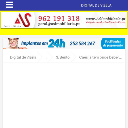
DIGITAL DE VIZELA
Digital de Vizela
.
S. Bento
Cães já tem onde beber em S. Bento