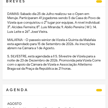
B R E V E S
DAMAS: Sábado dia 25 de Julho realizou-se o Open em
Meruje. Participaram 41 jogadores sendo 5 da Casa do Povo de
Vizela que conquistou o 2⁰ lugar por equipas. A nível individual:
3⁰. Alcides Ferreira; 8⁰. Luís Miranda; 9. Abílio Pereira ( M ); 14.
Luís Leite e 26⁰. José Vieira.
MALAFAIA - O passeio sénior de Vizela à Quinta da Malafaia
está agendado para 15 de Setembro de 2026. As inscrições
abrem na Câmara a 1 de Agosto.
S. SILVESTRE, está agendada a II S. Silvestre de Vizela para a
noite de 23 de Dezembro de 2026. Promovida pela Vizela Corre
com o apoio da Câmara de Vizela e Associação Atletismo
Braga sai da Praça da República às 21 horas.
A G E N D A
AGOSTO