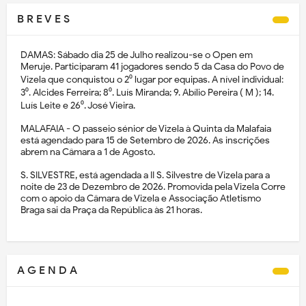
B R E V E S
DAMAS: Sábado dia 25 de Julho realizou-se o Open em
Meruje. Participaram 41 jogadores sendo 5 da Casa do Povo de
Vizela que conquistou o 2⁰ lugar por equipas. A nível individual:
3⁰. Alcides Ferreira; 8⁰. Luís Miranda; 9. Abílio Pereira ( M ); 14.
Luís Leite e 26⁰. José Vieira.
MALAFAIA - O passeio sénior de Vizela à Quinta da Malafaia
está agendado para 15 de Setembro de 2026. As inscrições
abrem na Câmara a 1 de Agosto.
S. SILVESTRE, está agendada a II S. Silvestre de Vizela para a
noite de 23 de Dezembro de 2026. Promovida pela Vizela Corre
com o apoio da Câmara de Vizela e Associação Atletismo
Braga sai da Praça da República às 21 horas.
A G E N D A