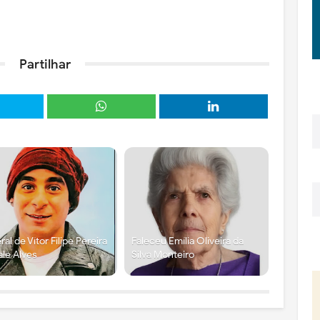
Partilhar
ral de Vítor Filipe Pereira
Faleceu Emília Oliveira da
ale Alves
Silva Monteiro