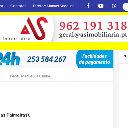
or
Contatos
Diretor: Manuel Marques
P
Faleceu Manuel da Cunha
as Palmeiras).