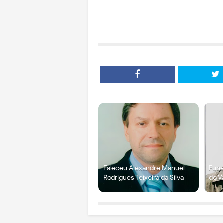
Faleceu Alexandre Manuel
Fune
Rodrigues Teixeira da Silva
do V