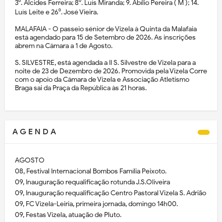
3⁰. Alcides Ferreira; 8⁰. Luís Miranda; 9. Abílio Pereira ( M ); 14.
Luís Leite e 26⁰. José Vieira.
MALAFAIA - O passeio sénior de Vizela à Quinta da Malafaia
está agendado para 15 de Setembro de 2026. As inscrições
abrem na Câmara a 1 de Agosto.
S. SILVESTRE, está agendada a II S. Silvestre de Vizela para a
noite de 23 de Dezembro de 2026. Promovida pela Vizela Corre
com o apoio da Câmara de Vizela e Associação Atletismo
Braga sai da Praça da República às 21 horas.
A G E N D A
AGOSTO
08, Festival Internacional Bombos Família Peixoto.
09, Inauguração requalificação rotunda J.S.Oliveira
09, Inauguração requalificação Centro Pastoral Vizela S. Adrião
09, FC Vizela-Leiria, primeira jornada, domingo 14h00.
09, Festas Vizela, atuação de Pluto.