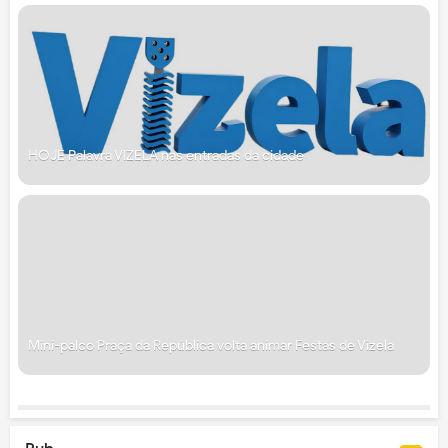
HOJE Palavra VIZELA nas entradas da cidade
Mini-palco Praça da República volta animar Festas de Vizela