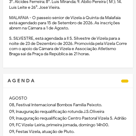
3⁰. Alcides Ferreira; 8⁰. Luís Miranda; 9. Abílio Pereira ( M ); 14.
Luís Leite e 26⁰. José Vieira.
MALAFAIA - O passeio sénior de Vizela à Quinta da Malafaia
está agendado para 15 de Setembro de 2026. As inscrições
abrem na Câmara a 1 de Agosto.
S. SILVESTRE, está agendada a II S. Silvestre de Vizela para a
noite de 23 de Dezembro de 2026. Promovida pela Vizela Corre
com o apoio da Câmara de Vizela e Associação Atletismo
Braga sai da Praça da República às 21 horas.
A G E N D A
AGOSTO
08, Festival Internacional Bombos Família Peixoto.
09, Inauguração requalificação rotunda J.S.Oliveira
09, Inauguração requalificação Centro Pastoral Vizela S. Adrião
09, FC Vizela-Leiria, primeira jornada, domingo 14h00.
09, Festas Vizela, atuação de Pluto.