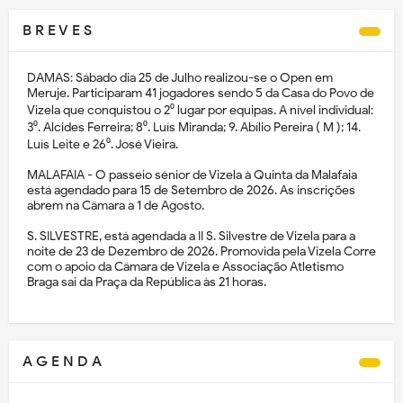
B R E V E S
DAMAS: Sábado dia 25 de Julho realizou-se o Open em
Meruje. Participaram 41 jogadores sendo 5 da Casa do Povo de
Vizela que conquistou o 2⁰ lugar por equipas. A nível individual:
3⁰. Alcides Ferreira; 8⁰. Luís Miranda; 9. Abílio Pereira ( M ); 14.
Luís Leite e 26⁰. José Vieira.
MALAFAIA - O passeio sénior de Vizela à Quinta da Malafaia
está agendado para 15 de Setembro de 2026. As inscrições
abrem na Câmara a 1 de Agosto.
S. SILVESTRE, está agendada a II S. Silvestre de Vizela para a
noite de 23 de Dezembro de 2026. Promovida pela Vizela Corre
com o apoio da Câmara de Vizela e Associação Atletismo
Braga sai da Praça da República às 21 horas.
A G E N D A