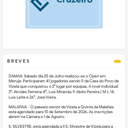
B R E V E S
DAMAS: Sábado dia 25 de Julho realizou-se o Open em
Meruje. Participaram 41 jogadores sendo 5 da Casa do Povo de
Vizela que conquistou o 2⁰ lugar por equipas. A nível individual:
3⁰. Alcides Ferreira; 8⁰. Luís Miranda; 9. Abílio Pereira ( M ); 14.
Luís Leite e 26⁰. José Vieira.
MALAFAIA - O passeio sénior de Vizela à Quinta da Malafaia
está agendado para 15 de Setembro de 2026. As inscrições
abrem na Câmara a 1 de Agosto.
S. SILVESTRE, está agendada a II S. Silvestre de Vizela para a