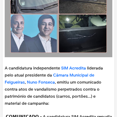
A candidatura independente
SIM Acredita
liderada
pelo atual presidente da
Câmara Municipal de
Felgueiras
,
Nuno Fonseca
, emitiu um comunicado
contra atos de vandalismo perpetrados contra o
património de candidatos (carros, portões...) e
material de campanha:
𝗖𝗢𝗠𝗨𝗡𝗜𝗖𝗔𝗗𝗢 - A candidatura SIM Acredita repudia