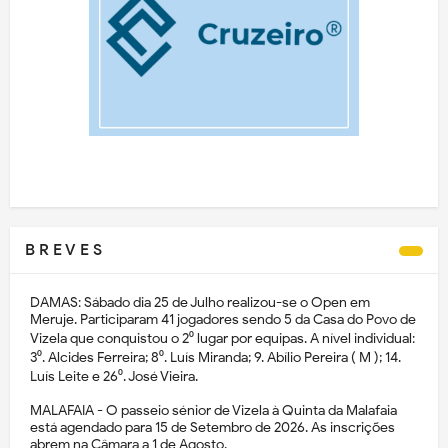
B R E V E S
DAMAS: Sábado dia 25 de Julho realizou-se o Open em
Meruje. Participaram 41 jogadores sendo 5 da Casa do Povo de
Vizela que conquistou o 2⁰ lugar por equipas. A nível individual:
3⁰. Alcides Ferreira; 8⁰. Luís Miranda; 9. Abílio Pereira ( M ); 14.
Luís Leite e 26⁰. José Vieira.
MALAFAIA - O passeio sénior de Vizela à Quinta da Malafaia
está agendado para 15 de Setembro de 2026. As inscrições
abrem na Câmara a 1 de Agosto.