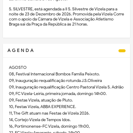
S. SILVESTRE, está agendada a II S. Silvestre de Vizela para a
noite de 23 de Dezembro de 2026. Promovida pela Vizela Corre
com o apoio da Câmara de Vizela e Associação Atletismo
Braga sai da Praça da República às 21 horas.
A G E N D A
AGOSTO
08, Festival Internacional Bombos Família Peixoto.
09, Inauguração requalificação rotunda J.S.Oliveira
09, Inauguração requalificação Centro Pastoral Vizela S. Adrião
09, FC Vizela-Leiria, primeira jornada, domingo 14h00.
09, Festas Vizela, atuação de Pluto.
10, Festas Vizela, ABBA EXPERIENCE.
11, The Gift atuam nas Festas de Vizela 2026.
14, Cortejo Vizela de Tempos Idos.
16, Portimonense-FC Vizela, domingo 11h00,
22, FC Vizela-Amarante, sábado, 14h00