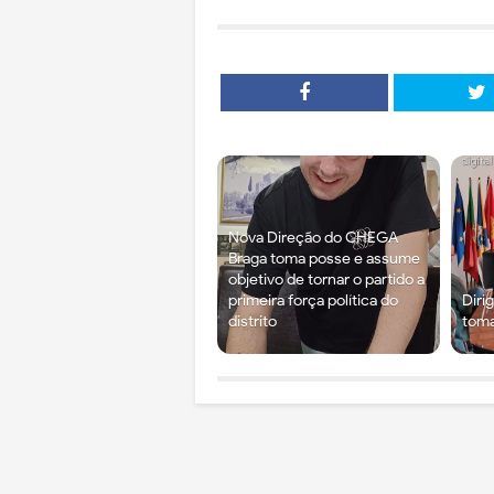
Nova Direção do CHEGA
Braga toma posse e assume
objetivo de tornar o partido a
primeira força política do
Diri
distrito
tom