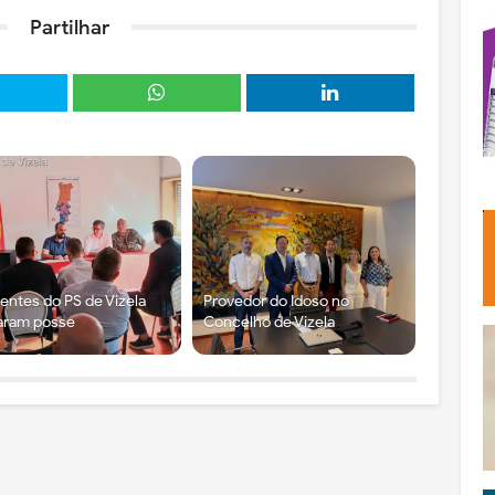
Partilhar
gentes do PS de Vizela
Provedor do Idoso no
aram posse
Concelho de Vizela