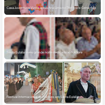
Casa Juventude Vizela apoia Ana Lima no The Voice Gerações
Santa Eulália viveu grande noite dedicada ao folclore
Festival Internacional de Folclore em Santa Eulália