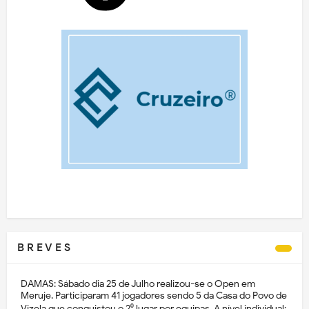
B R E V E S
DAMAS: Sábado dia 25 de Julho realizou-se o Open em
Meruje. Participaram 41 jogadores sendo 5 da Casa do Povo de
Vizela que conquistou o 2⁰ lugar por equipas. A nível individual: