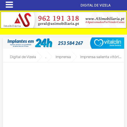
DIGITAL DE VIZELA
Digital de Vizela
.
Imprensa
Imprensa salienta vitória vizelense ante Leixões