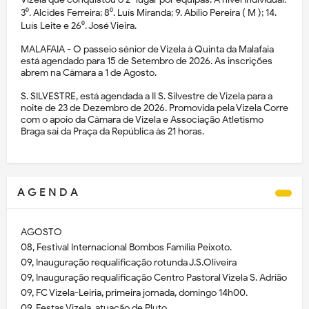
3⁰. Alcides Ferreira; 8⁰. Luís Miranda; 9. Abílio Pereira ( M ); 14.
Luís Leite e 26⁰. José Vieira.
MALAFAIA - O passeio sénior de Vizela à Quinta da Malafaia
está agendado para 15 de Setembro de 2026. As inscrições
abrem na Câmara a 1 de Agosto.
S. SILVESTRE, está agendada a II S. Silvestre de Vizela para a
noite de 23 de Dezembro de 2026. Promovida pela Vizela Corre
com o apoio da Câmara de Vizela e Associação Atletismo
Braga sai da Praça da República às 21 horas.
A G E N D A
AGOSTO
08, Festival Internacional Bombos Família Peixoto.
09, Inauguração requalificação rotunda J.S.Oliveira
09, Inauguração requalificação Centro Pastoral Vizela S. Adrião
09, FC Vizela-Leiria, primeira jornada, domingo 14h00.
09, Festas Vizela, atuação de Pluto.