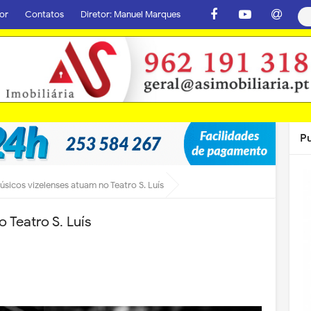
or
Contatos
Diretor: Manuel Marques
P
úsicos vizelenses atuam no Teatro S. Luís
 Teatro S. Luís