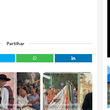
Partilhar
a Eulália viveu grande
Festival Internacional de
e dedicada ao folclore
Folclore em Santa Eulália