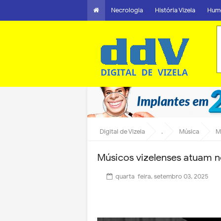
Necrologia
História Vizela
Hum
Digital de Vizela
.
Música
M
Músicos vizelenses atuam no
quarta-feira, setembro 03, 2025