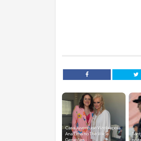
Casa Juventude Vizela apoia
Ana Lima no The Voice
Sant
Gerações
noit