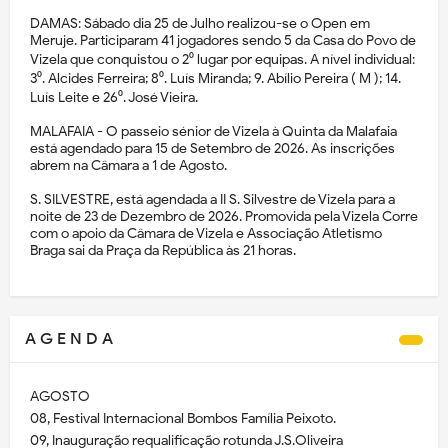
DAMAS: Sábado dia 25 de Julho realizou-se o Open em
Meruje. Participaram 41 jogadores sendo 5 da Casa do Povo de
Vizela que conquistou o 2⁰ lugar por equipas. A nível individual:
3⁰. Alcides Ferreira; 8⁰. Luís Miranda; 9. Abílio Pereira ( M ); 14.
Luís Leite e 26⁰. José Vieira.
MALAFAIA - O passeio sénior de Vizela à Quinta da Malafaia
está agendado para 15 de Setembro de 2026. As inscrições
abrem na Câmara a 1 de Agosto.
S. SILVESTRE, está agendada a II S. Silvestre de Vizela para a
noite de 23 de Dezembro de 2026. Promovida pela Vizela Corre
com o apoio da Câmara de Vizela e Associação Atletismo
Braga sai da Praça da República às 21 horas.
A G E N D A
AGOSTO
08, Festival Internacional Bombos Família Peixoto.
09, Inauguração requalificação rotunda J.S.Oliveira