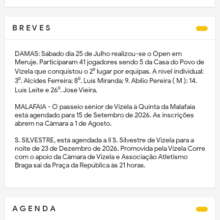
B R E V E S
DAMAS: Sábado dia 25 de Julho realizou-se o Open em
Meruje. Participaram 41 jogadores sendo 5 da Casa do Povo de
Vizela que conquistou o 2⁰ lugar por equipas. A nível individual:
3⁰. Alcides Ferreira; 8⁰. Luís Miranda; 9. Abílio Pereira ( M ); 14.
Luís Leite e 26⁰. José Vieira.
MALAFAIA - O passeio sénior de Vizela à Quinta da Malafaia
está agendado para 15 de Setembro de 2026. As inscrições
abrem na Câmara a 1 de Agosto.
S. SILVESTRE, está agendada a II S. Silvestre de Vizela para a
noite de 23 de Dezembro de 2026. Promovida pela Vizela Corre
com o apoio da Câmara de Vizela e Associação Atletismo
Braga sai da Praça da República às 21 horas.
A G E N D A