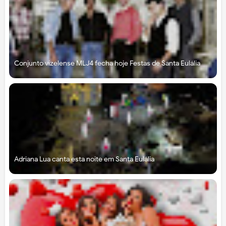
Conjunto vizelense MLJ4 fecha hoje Festas de Santa Eulália
Adriana Lua canta esta noite em Santa Eulália