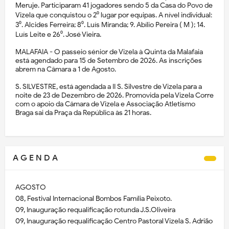
Meruje. Participaram 41 jogadores sendo 5 da Casa do Povo de
Vizela que conquistou o 2⁰ lugar por equipas. A nível individual:
3⁰. Alcides Ferreira; 8⁰. Luís Miranda; 9. Abílio Pereira ( M ); 14.
Luís Leite e 26⁰. José Vieira.
MALAFAIA - O passeio sénior de Vizela à Quinta da Malafaia
está agendado para 15 de Setembro de 2026. As inscrições
abrem na Câmara a 1 de Agosto.
S. SILVESTRE, está agendada a II S. Silvestre de Vizela para a
noite de 23 de Dezembro de 2026. Promovida pela Vizela Corre
com o apoio da Câmara de Vizela e Associação Atletismo
Braga sai da Praça da República às 21 horas.
A G E N D A
AGOSTO
08, Festival Internacional Bombos Família Peixoto.
09, Inauguração requalificação rotunda J.S.Oliveira
09, Inauguração requalificação Centro Pastoral Vizela S. Adrião