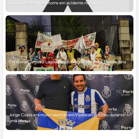
Emigrante de Infias morre em acidente na Suíça
Confraria Carnaval Lagoas levou alegria à Marcha Gualteriana
Jorge Costa era muito querido em Vizela onde viveu durante
uma época