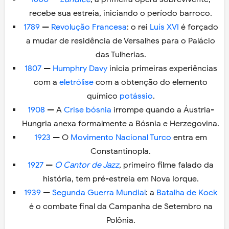
recebe sua estreia, iniciando o período barroco.
1789
—
Revolução Francesa
: o rei
Luís XVI
é forçado
a mudar de residência de Versalhes para o Palácio
das Tulherias.
1807
—
Humphry Davy
inicia primeiras experiências
com a
eletrólise
com a obtenção do elemento
químico
potássio
.
1908
— A
Crise bósnia
irrompe quando a Áustria-
Hungria anexa formalmente a Bósnia e Herzegovina.
1923
— O
Movimento Nacional Turco
entra em
Constantinopla.
1927
—
O Cantor de Jazz
, primeiro filme falado da
história, tem pré-estreia em Nova Iorque.
1939
—
Segunda Guerra Mundial
: a
Batalha de Kock
é o combate final da Campanha de Setembro na
Polônia.