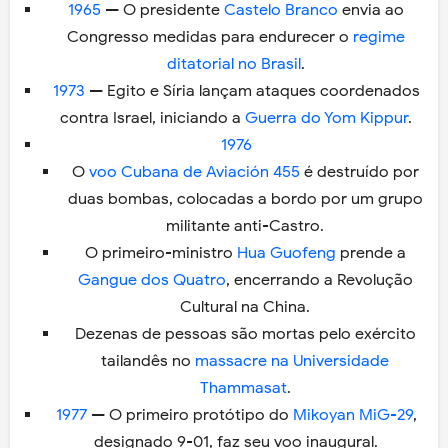
1965
— O presidente
Castelo Branco
envia ao
Congresso medidas para endurecer o
regime
ditatorial no Brasil
.
1973
— Egito e Síria lançam ataques coordenados
contra Israel, iniciando a
Guerra do Yom Kippur
.
1976
O
voo Cubana de Aviación 455
é destruído por
duas bombas, colocadas a bordo por um grupo
militante anti-Castro.
O primeiro-ministro
Hua Guofeng
prende a
Gangue dos Quatro
, encerrando a Revolução
Cultural na China.
Dezenas de pessoas são mortas pelo exército
tailandês no
massacre na Universidade
Thammasat
.
1977
— O primeiro protótipo do
Mikoyan MiG-29
,
designado 9-01, faz seu voo inaugural.