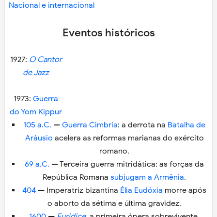
Nacional e internacional
Eventos históricos
1927:
O Cantor
de Jazz
1973:
Guerra
do Yom Kippur
105 a.C.
—
Guerra Cimbria
: a derrota na
Batalha de
Aráusio
acelera as reformas marianas do exército
romano.
69 a.C.
— Terceira guerra mitridática: as forças da
República Romana
subjugam a Armênia
.
404
— Imperatriz bizantina
Élia Eudóxia
morre após
o aborto da sétima e última gravidez.
1600
—
Euridice
, a primeira ópera sobrevivente,