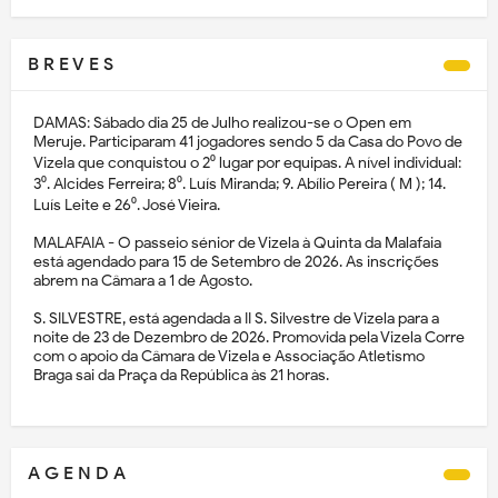
B R E V E S
DAMAS: Sábado dia 25 de Julho realizou-se o Open em
Meruje. Participaram 41 jogadores sendo 5 da Casa do Povo de
Vizela que conquistou o 2⁰ lugar por equipas. A nível individual:
3⁰. Alcides Ferreira; 8⁰. Luís Miranda; 9. Abílio Pereira ( M ); 14.
Luís Leite e 26⁰. José Vieira.
MALAFAIA - O passeio sénior de Vizela à Quinta da Malafaia
está agendado para 15 de Setembro de 2026. As inscrições
abrem na Câmara a 1 de Agosto.
S. SILVESTRE, está agendada a II S. Silvestre de Vizela para a
noite de 23 de Dezembro de 2026. Promovida pela Vizela Corre
com o apoio da Câmara de Vizela e Associação Atletismo
Braga sai da Praça da República às 21 horas.
A G E N D A