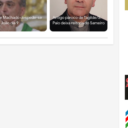
re Machado despede-se
Antigo pároco de Tagilde/S.
. João dia 9
Paio deixa reitoria do Sameiro