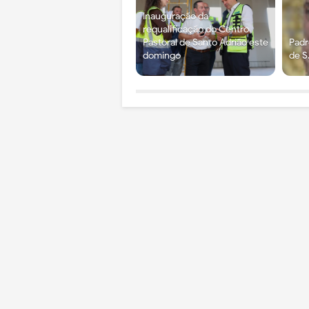
Inauguração da
requalificação do Centro
Pastoral de Santo Adrião este
Pad
domingo
de S