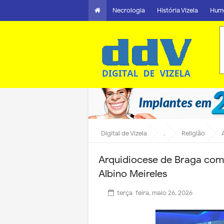
Necrologia
História Vizela
Hum
Digital de Vizela
.
Religião
A
Arquidiocese de Braga comu
Albino Meireles
terça-feira, maio 26, 2026