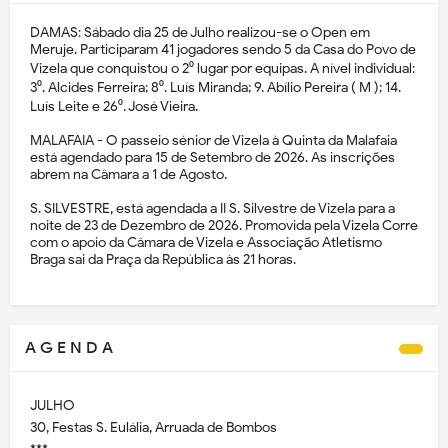
DAMAS: Sábado dia 25 de Julho realizou-se o Open em
Meruje. Participaram 41 jogadores sendo 5 da Casa do Povo de
Vizela que conquistou o 2⁰ lugar por equipas. A nível individual:
3⁰. Alcides Ferreira; 8⁰. Luís Miranda; 9. Abílio Pereira ( M ); 14.
Luís Leite e 26⁰. José Vieira.
MALAFAIA - O passeio sénior de Vizela à Quinta da Malafaia
está agendado para 15 de Setembro de 2026. As inscrições
abrem na Câmara a 1 de Agosto.
S. SILVESTRE, está agendada a II S. Silvestre de Vizela para a
noite de 23 de Dezembro de 2026. Promovida pela Vizela Corre
com o apoio da Câmara de Vizela e Associação Atletismo
Braga sai da Praça da República às 21 horas.
A G E N D A
JULHO
30, Festas S. Eulália, Arruada de Bombos