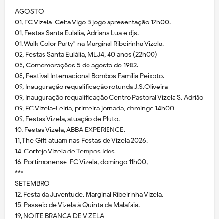
***
AGOSTO
01, FC Vizela-Celta Vigo B jogo apresentação 17h00.
01, Festas Santa Eulália, Adriana Lua e djs.
01, Walk Color Party" na Marginal Ribeirinha Vizela.
02, Festas Santa Eulália, MLJ4, 40 anos (22h00)
05, Comemorações 5 de agosto de 1982.
08, Festival Internacional Bombos Família Peixoto.
09, Inauguração requalificação rotunda J.S.Oliveira
09, Inauguração requalificação Centro Pastoral Vizela S. Adrião
09, FC Vizela-Leiria, primeira jornada, domingo 14h00.
09, Festas Vizela, atuação de Pluto.
10, Festas Vizela, ABBA EXPERIENCE.
11, The Gift atuam nas Festas de Vizela 2026.
14, Cortejo Vizela de Tempos Idos.
16, Portimonense-FC Vizela, domingo 11h00,
***
SETEMBRO
12, Festa da Juventude, Marginal Ribeirinha Vizela.
15, Passeio de Vizela à Quinta da Malafaia.
19, NOITE BRANCA DE VIZELA