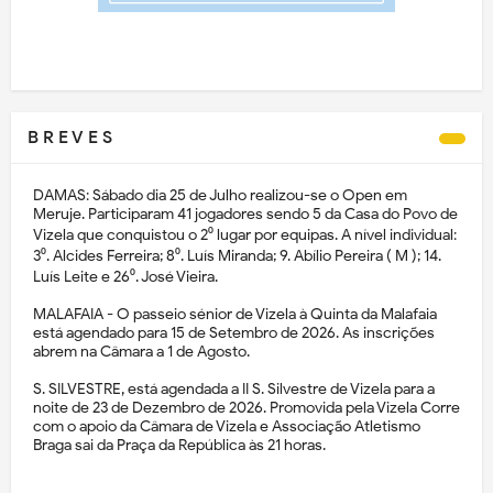
B R E V E S
DAMAS: Sábado dia 25 de Julho realizou-se o Open em
Meruje. Participaram 41 jogadores sendo 5 da Casa do Povo de
Vizela que conquistou o 2⁰ lugar por equipas. A nível individual:
3⁰. Alcides Ferreira; 8⁰. Luís Miranda; 9. Abílio Pereira ( M ); 14.
Luís Leite e 26⁰. José Vieira.
MALAFAIA - O passeio sénior de Vizela à Quinta da Malafaia
está agendado para 15 de Setembro de 2026. As inscrições
abrem na Câmara a 1 de Agosto.
S. SILVESTRE, está agendada a II S. Silvestre de Vizela para a
noite de 23 de Dezembro de 2026. Promovida pela Vizela Corre
com o apoio da Câmara de Vizela e Associação Atletismo
Braga sai da Praça da República às 21 horas.