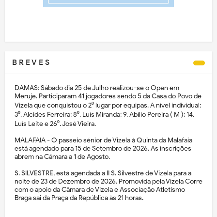
B R E V E S
DAMAS: Sábado dia 25 de Julho realizou-se o Open em
Meruje. Participaram 41 jogadores sendo 5 da Casa do Povo de
Vizela que conquistou o 2⁰ lugar por equipas. A nível individual:
3⁰. Alcides Ferreira; 8⁰. Luís Miranda; 9. Abílio Pereira ( M ); 14.
Luís Leite e 26⁰. José Vieira.
MALAFAIA - O passeio sénior de Vizela à Quinta da Malafaia
está agendado para 15 de Setembro de 2026. As inscrições
abrem na Câmara a 1 de Agosto.
S. SILVESTRE, está agendada a II S. Silvestre de Vizela para a
noite de 23 de Dezembro de 2026. Promovida pela Vizela Corre
com o apoio da Câmara de Vizela e Associação Atletismo
Braga sai da Praça da República às 21 horas.