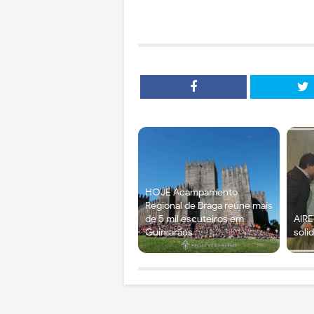
HOJE Acampamento
Regional de Braga reúne mais
de 5 mil escuteiros em
AIRE
Guimarães
soli