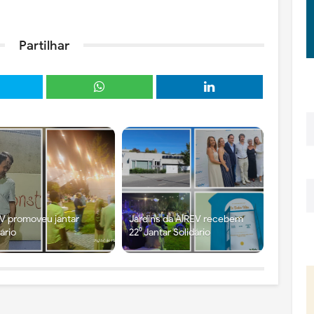
Partilhar
V promoveu jantar
Jardins da AIREV recebem
dário
22⁰ Jantar Solidário